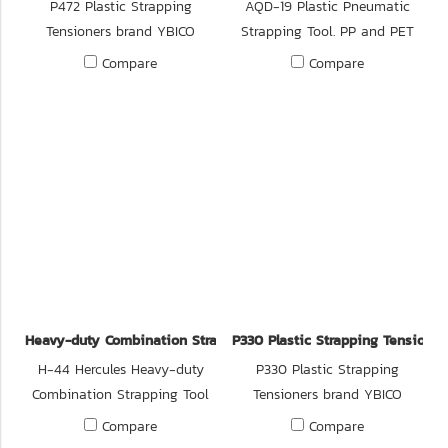
P472 Plastic Strapping
AQD-19 Plastic Pneumatic
Tensioners brand YBICO
Strapping Tool. PP and PET
imported from Taiwan Giant
Pneumatic Strapping Tool.
Compare
Compare
heavy duty aluminum
After the packing belt is
tesnioner for 3/4" ~ 1-1/2" hot
ready, press the tension
melt & woven strapping
switch button with your right
hand, release it after
tightening, and then press the
fusion button until the
packing belt is fused and cut
off.
Heavy-duty Combination Strapping Tool
P330 Plastic Strapping Tensione
H-44 Hercules Heavy-duty
P330 Plastic Strapping
Combination Strapping Tool
Tensioners brand YBICO
brand TRANSPAK imported
imported from Taiwan.
Compare
Compare
from Taiwan.