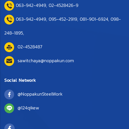
063-942-4949
,
0
2-4528426-9
063-942-4949,
095-452-2919
,
081-901-6924
,
098-
248-1895
,
02-4528487
sawitchaya@noppakun.com
Social Network
@NoppakunSteelWork
@124qikew