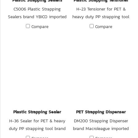
Plastic Strapping Sealers
Plastic Strapping Tensioner
C5006 Plastic Strapping
H-23 Tensioner for PET &
Sealers brand YBICO imported
heavy duty PP strapping tool
from Taiwan. C5006 YBICO คีม
brand TRANSPAK imported
Compare
Compare
ย้ำกิ๊บ คีมหนีบสายรัดพลาสติก
from Taiwan.
ใช้ได้กับทั้งสายรัดพลาสติก PET
กว้าง 19 มม. ด้ามจับยาว 17 นิ้ว
คีมหนีบกิ๊บเหล็ก เครื่องหนีบกิ๊บ
เครื่องรัดกล่อง คีมหนีบสายรัด
แบบมือโยก สินค้านำเข้าจาก
ประเทศไต้หวันโดยตรง วัสดุ
คุณภาพดี แข็งแรง ทนทาน ใช้งาน
ง่าย
Plastic Strapping Sealer
PET Strapping Dispenser
H-36 Sealer for PET & heavy
DM200 Strapping Dispenser
duty PP strapping tool brand
brand Macroleague imported
TRANSPAK imported from
from Taiwan.