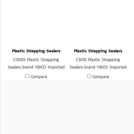
Plastic Strapping Sealers
Plastic Strapping Sealers
C3005 Plastic Strapping
C3015 Plastic Strapping
Sealers brand YBICO imported
Sealers brand YBICO imported
from Taiwan.
from Taiwan.
Compare
Compare