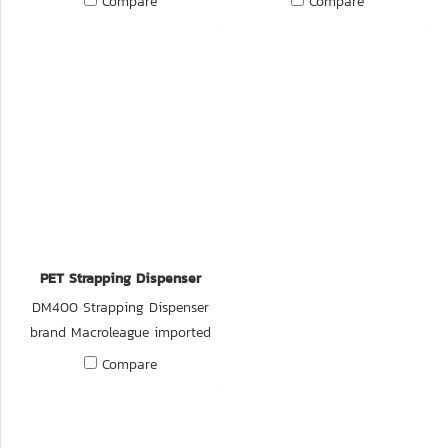
Compare
Compare
Taiwan.
PET Strapping Dispenser
DM400 Strapping Dispenser
brand Macroleague imported
from Taiwan.
Compare