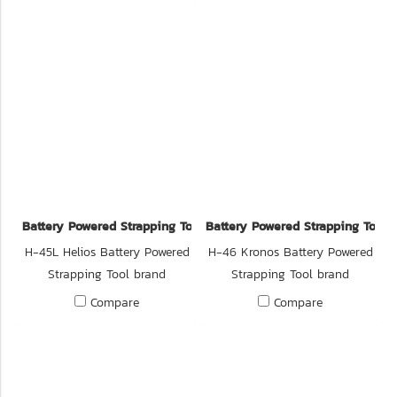
Battery Powered Strapping Tool
Battery Powered Strapping Tool
H-45L Helios Battery Powered
H-46 Kronos Battery Powered
Strapping Tool brand
Strapping Tool brand
TRANSPAK imported from
TRANSPAK imported from
Compare
Compare
Taiwan.
Taiwan.