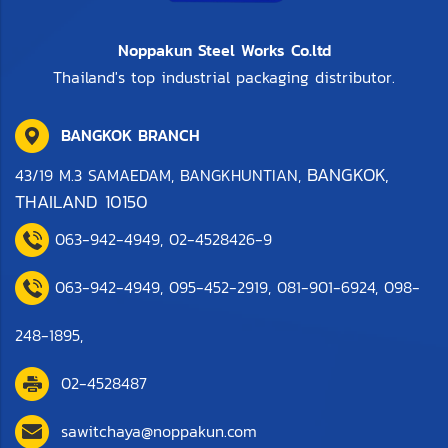
Noppakun Steel Works Co.ltd
Thailand's top industrial packaging distributor.
BANGKOK BRANCH
BANGKOK,
43/19 M.3 SAMAEDAM, BANGKHUNTIAN,
THAILAND 10150
063-942-4949
,
0
2-4528426-9
063-942-4949,
095-452-2919
,
081-901-6924
,
098-
248-1895
,
02-4528487
sawitchaya@noppakun.com