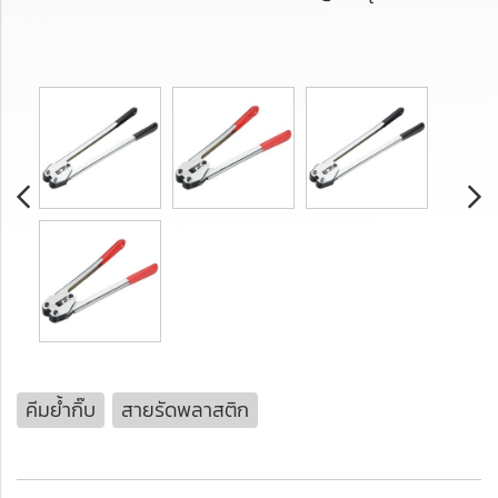
คีมย้ำกิ๊บ
สายรัดพลาสติก