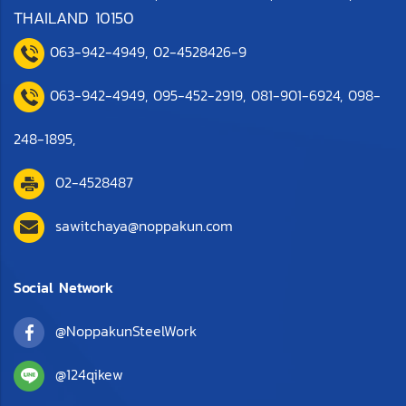
THAILAND 10150
063-942-4949
,
0
2-4528426-9
063-942-4949,
095-452-2919
,
081-901-6924
,
098-
248-1895
,
02-4528487
sawitchaya@noppakun.com
Social Network
@NoppakunSteelWork
@124qikew