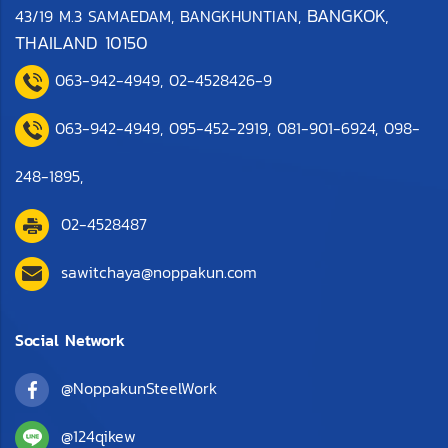
BANGKOK,
43/19 M.3 SAMAEDAM, BANGKHUNTIAN,
THAILAND 10150
063-942-4949
,
0
2-4528426-9
063-942-4949,
095-452-2919
,
081-901-6924
,
098-
248-1895
,
02-4528487
sawitchaya@noppakun.com
Social Network
@NoppakunSteelWork
@124qikew