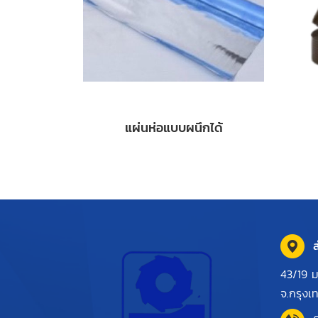
แผ่นห่อแบบผนึกได้
ส
43/19 ม
จ.กรุง