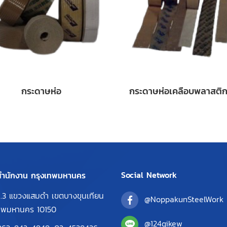
กระดาษห่อ
กระดาษห่อเคลือบพลาสติ
Social Network
ำนักงาน กรุงเทพมหานคร
.3 แขวงแสมดำ เขตบางขุนเทียน
@NoppakunSteelWork
เทพมหานคร 10150
@124qikew