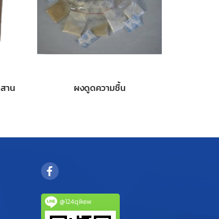
กสาน
ผงดูดความชื้น
@124qikew