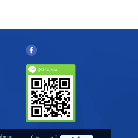
@124qikew
นโยบาย