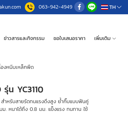
akun.co
m
063-942-4949
TH
ข่าวสารและกิจกรรม
ขอใบเสนอราคา
เพิ่มเติม
ื่องหนีบเหล็กพืด
 รุ่น YC3110
ำหรับสายรัดทนแรงดึงสูง ย้ำกิ๊บแบบฟันคู่
มม. หนาได้ถึง 0.8 มม. แข็งแรง ทนทาน ใช้