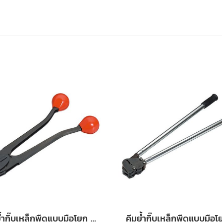
คีมย้ำกิ๊บเหล็กพืดแบบมือโยก YBICO รุ่น C3105