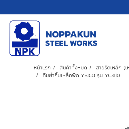
หน้าแรก
สินค้าทั้งหมด
สายรัดเหล็ก (เห
คีมย้ำกิ๊บเหล็กพืด YBICO รุ่น YC3110