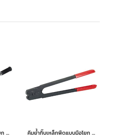
คีมย้ำกิ๊บเหล็กพืดแบบมือโยก YBICO รุ่น C3180
คีมย้ำกิ๊บเหล็กพืดแบบมือโยก YBICO รุ่น C3125