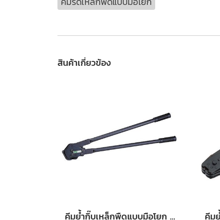
คีมรัดเหล็กพืดแบบมือโยก
สินค้าเกี่ยวข้อง
คีมย้ำกิ๊บเหล็กพืดแบบมือโยก YBICO รุ่น C3170